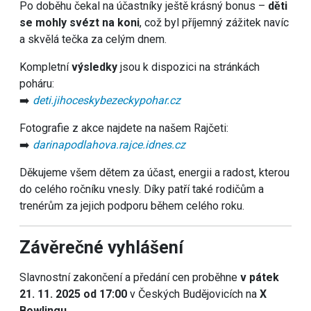
Po doběhu čekal na účastníky ještě krásný bonus –
děti
se mohly svézt na koni
, což byl příjemný zážitek navíc
a skvělá tečka za celým dnem.
Kompletní
výsledky
jsou k dispozici na stránkách
poháru:
➡️
deti.jihoceskybezeckypohar.cz
Fotografie z akce najdete na našem Rajčeti:
➡️
darinapodlahova.rajce.idnes.cz
Děkujeme všem dětem za účast, energii a radost, kterou
do celého ročníku vnesly. Díky patří také rodičům a
trenérům za jejich podporu během celého roku.
Závěrečné vyhlášení
Slavnostní zakončení a předání cen proběhne
v pátek
21. 11. 2025 od 17:00
v Českých Budějovicích na
X
Bowlingu
.