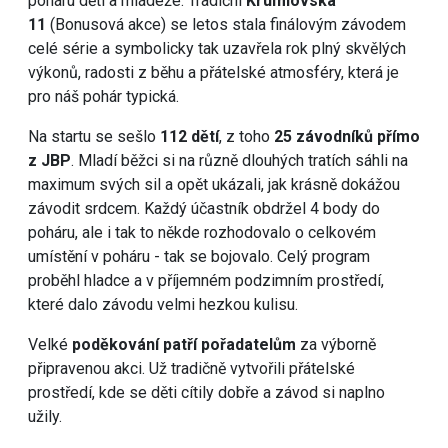
poháru dětí a mládeže. Tradiční
Krumlovská
11
(Bonusová akce) se letos stala finálovým závodem
celé série a symbolicky tak uzavřela rok plný skvělých
výkonů, radosti z běhu a přátelské atmosféry, která je
pro náš pohár typická.
Na startu se sešlo
112 dětí
, z toho
25 závodníků přímo
z JBP
. Mladí běžci si na různě dlouhých tratích sáhli na
maximum svých sil a opět ukázali, jak krásně dokážou
závodit srdcem. Každý účastník obdržel 4 body do
poháru, ale i tak to někde rozhodovalo o celkovém
umístění v poháru - tak se bojovalo. Celý program
proběhl hladce a v příjemném podzimním prostředí,
které dalo závodu velmi hezkou kulisu.
Velké
poděkování patří pořadatelům
za výborně
připravenou akci. Už tradičně vytvořili přátelské
prostředí, kde se děti cítily dobře a závod si naplno
užily.