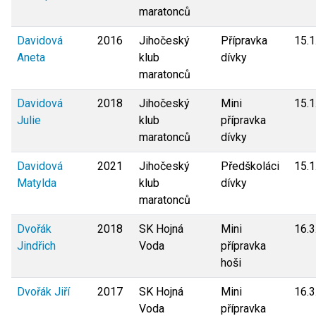
maratonců
Davidová
2016
Jihočeský
Přípravka
15.1
Aneta
klub
dívky
maratonců
Davidová
2018
Jihočeský
Mini
15.1
Julie
klub
přípravka
maratonců
dívky
Davidová
2021
Jihočeský
Předškoláci
15.1
Matylda
klub
dívky
maratonců
Dvořák
2018
SK Hojná
Mini
16.3
Jindřich
Voda
přípravka
hoši
Dvořák Jiří
2017
SK Hojná
Mini
16.3
Voda
přípravka