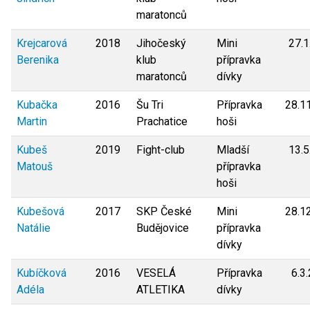
maratonců
Krejcarová
2018
Jihočeský
Mini
27.1
Berenika
klub
přípravka
maratonců
dívky
Kubačka
2016
Šu Tri
Přípravka
28.1
Martin
Prachatice
hoši
Kubeš
2019
Fight-club
Mladší
13.5
Matouš
přípravka
hoši
Kubešová
2017
SKP České
Mini
28.1
Natálie
Budějovice
přípravka
dívky
Kubíčková
2016
VESELÁ
Přípravka
6.3
Adéla
ATLETIKA
dívky