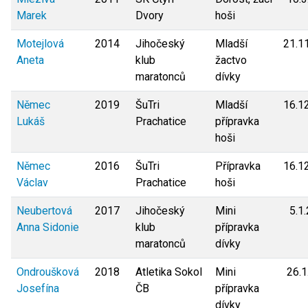
Marek
Dvory
hoši
Motejlová
2014
Jihočeský
Mladší
21.1
Aneta
klub
žactvo
maratonců
dívky
Němec
2019
ŠuTri
Mladší
16.1
Lukáš
Prachatice
přípravka
hoši
Němec
2016
ŠuTri
Přípravka
16.1
Václav
Prachatice
hoši
Neubertová
2017
Jihočeský
Mini
5.1
Anna Sidonie
klub
přípravka
maratonců
dívky
Ondroušková
2018
Atletika Sokol
Mini
26.1
Josefína
ČB
přípravka
dívky