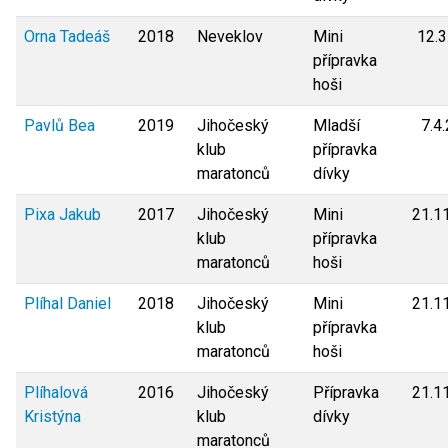
Orna Tadeáš
2018
Neveklov
Mini
12.3
přípravka
hoši
Pavlů Bea
2019
Jihočeský
Mladší
7.4
klub
přípravka
maratonců
dívky
Pixa Jakub
2017
Jihočeský
Mini
21.1
klub
přípravka
maratonců
hoši
Plíhal Daniel
2018
Jihočeský
Mini
21.1
klub
přípravka
maratonců
hoši
Plíhalová
2016
Jihočeský
Přípravka
21.1
Kristýna
klub
dívky
maratonců