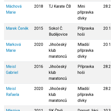
Máchová
2018
TJ Karate ČB
Mini
28.2
Marie
přípravka
dívky
Marek Čeněk
2015
Sokol Č.
Přípravka
20.1
Budějovice
hoši
Marková
2020
Jihočeský
Mladší
20.1
Marie
klub
přípravka
maratonců
dívky
Meisl
2016
Jihočeský
Přípravka
28.2
Gabriel
klub
hoši
maratonců
Meisl
2020
Jihočeský
Mladší
28.2
Rafaela
klub
přípravka
maratonců
dívky
Mleziva
2011
SK Čtyři
Dorost, žáci
10.3