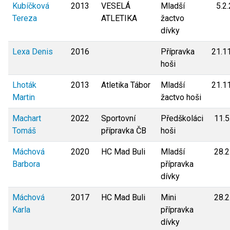
Kubíčková
2013
VESELÁ
Mladší
5.2
Tereza
ATLETIKA
žactvo
dívky
Lexa Denis
2016
Přípravka
21.1
hoši
Lhoták
2013
Atletika Tábor
Mladší
21.1
Martin
žactvo hoši
Machart
2022
Sportovní
Předškoláci
11.5
Tomáš
přípravka ČB
hoši
Máchová
2020
HC Mad Buli
Mladší
28.2
Barbora
přípravka
dívky
Máchová
2017
HC Mad Buli
Mini
28.2
Karla
přípravka
dívky