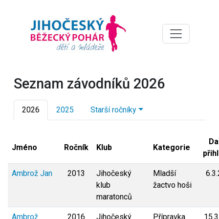
Seznam závodníků 2026
2026
2025
Starší ročníky
Da
Jméno
Ročník
Klub
Kategorie
přih
Ambrož Jan
2013
Jihočeský
Mladší
6.3
klub
žactvo hoši
maratonců
Ambrož
2016
Jihočeský
Přípravka
15.3