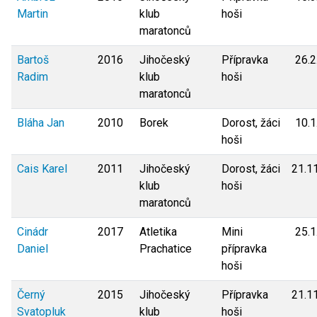
Martin
klub
hoši
maratonců
Bartoš
2016
Jihočeský
Přípravka
26.2
Radim
klub
hoši
maratonců
Bláha Jan
2010
Borek
Dorost, žáci
10.1
hoši
Cais Karel
2011
Jihočeský
Dorost, žáci
21.1
klub
hoši
maratonců
Cinádr
2017
Atletika
Mini
25.1
Daniel
Prachatice
přípravka
hoši
Černý
2015
Jihočeský
Přípravka
21.1
Svatopluk
klub
hoši