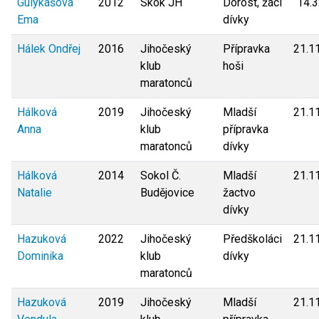
Gulykášová
2012
Skok JH
Dorost, žáci
14.3
Ema
dívky
Hálek Ondřej
2016
Jihočeský
Přípravka
21.1
klub
hoši
maratonců
Hálková
2019
Jihočeský
Mladší
21.1
Anna
klub
přípravka
maratonců
dívky
Hálková
2014
Sokol Č.
Mladší
21.1
Natalie
Budějovice
žactvo
dívky
Hazuková
2022
Jihočeský
Předškoláci
21.1
Dominika
klub
dívky
maratonců
Hazuková
2019
Jihočeský
Mladší
21.1