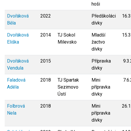
hoši
Dvořáková
2022
Předškoláci
16.3
Běla
dívky
Dvořáková
2014
TJ Sokol
Mladší
15.3
Eliška
Milevsko
žactvo
dívky
Dvořáková
2015
Přípravka
9.3
Vendula
dívky
Faladová
2018
TJ Spartak
Mini
7.6
Adéla
Sezimovo
přípravka
Ústí
dívky
Folbrová
2018
Mini
26.1
Nela
přípravka
dívky