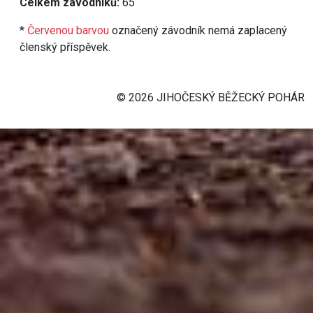
Celkem závodníků:
65
*
Červenou barvou
označený závodník nemá zaplacený
členský příspěvek.
© 2026 JIHOČESKÝ BĚŽECKÝ POHÁR