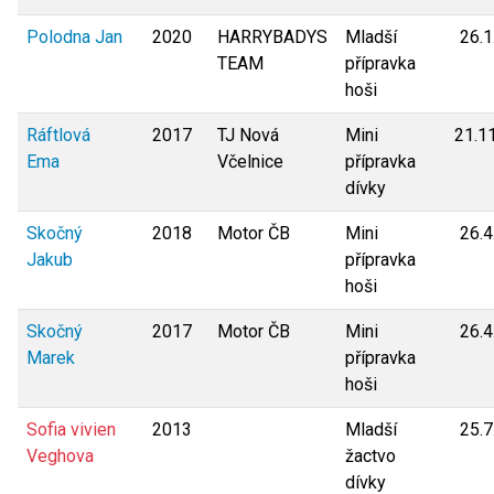
Polodna Jan
2020
HARRYBADYS
Mladší
26.1
TEAM
přípravka
hoši
Ráftlová
2017
TJ Nová
Mini
21.1
Ema
Včelnice
přípravka
dívky
Skočný
2018
Motor ČB
Mini
26.4
Jakub
přípravka
hoši
Skočný
2017
Motor ČB
Mini
26.4
Marek
přípravka
hoši
Sofia vivien
2013
Mladší
25.7
Veghova
žactvo
dívky