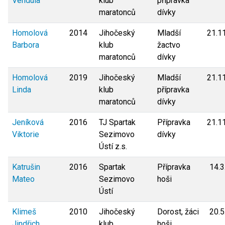
Vendula
klub
přípravka
maratonců
dívky
Homolová
2014
Jihočeský
Mladší
21.1
Barbora
klub
žactvo
maratonců
dívky
Homolová
2019
Jihočeský
Mladší
21.1
Linda
klub
přípravka
maratonců
dívky
Jeníková
2016
TJ Spartak
Přípravka
21.1
Viktorie
Sezimovo
dívky
Ústí z.s.
Katrušin
2016
Spartak
Přípravka
14.3
Mateo
Sezimovo
hoši
Ústí
Klimeš
2010
Jihočeský
Dorost, žáci
20.5
Jindřich
klub
hoši