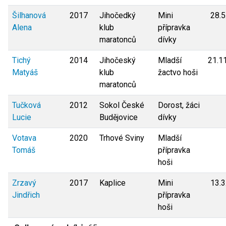
Šilhanová
2017
Jihočedký
Mini
28.5
Alena
klub
přípravka
maratonců
dívky
Tichý
2014
Jihočeský
Mladší
21.1
Matyáš
klub
žactvo hoši
maratonců
Tučková
2012
Sokol České
Dorost, žáci
Lucie
Budějovice
dívky
Votava
2020
Trhové Sviny
Mladší
Tomáš
přípravka
hoši
Zrzavý
2017
Kaplice
Mini
13.3
Jindřich
přípravka
hoši