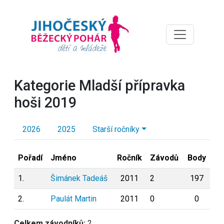
Kategorie Mladší přípravka
hoši 2019
2026
2025
Starší ročníky
Pořadí
Jméno
Ročník
Závodů
Body
1.
Šimánek Tadeáš
2011
2
197
2.
Paulát Martin
2011
0
0
Celkem závodníků:
2