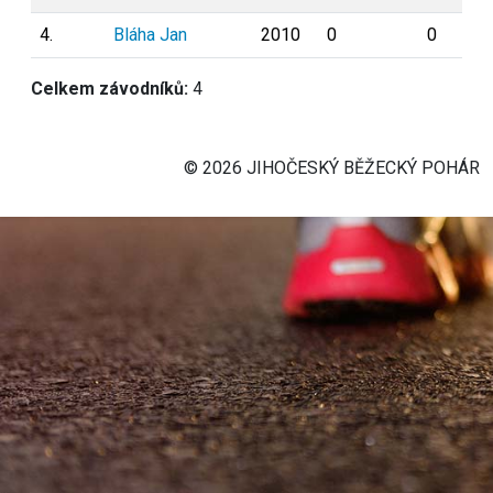
4.
Bláha Jan
2010
0
0
Celkem závodníků:
4
© 2026 JIHOČESKÝ BĚŽECKÝ POHÁR