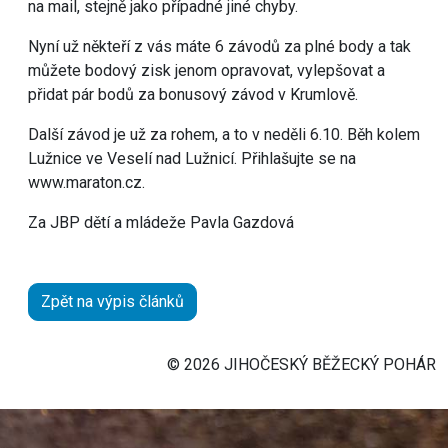
na mail, stejně jako případné jiné chyby.
Nyní už někteří z vás máte 6 závodů za plné body a tak
můžete bodový zisk jenom opravovat, vylepšovat a
přidat pár bodů za bonusový závod v Krumlově.
Další závod je už za rohem, a to v neděli 6.10. Běh kolem
Lužnice ve Veselí nad Lužnicí. Přihlašujte se na
www.maraton.cz.
Za JBP dětí a mládeže Pavla Gazdová
Zpět na výpis článků
© 2026 JIHOČESKÝ BĚŽECKÝ POHÁR