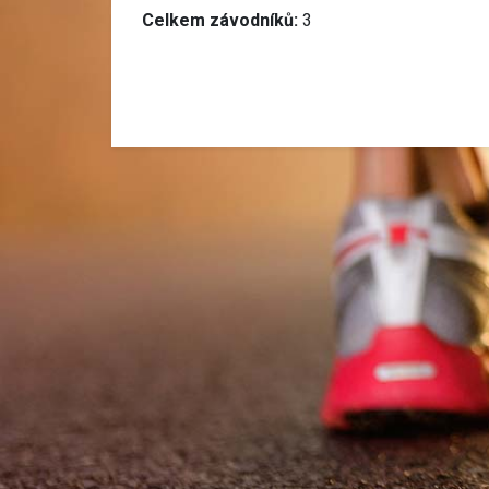
Celkem závodníků:
3