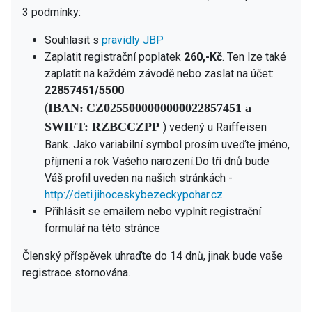
3 podmínky:
Souhlasit s
pravidly JBP
Zaplatit registrační poplatek
260,-Kč
. Ten lze také
zaplatit na každém závodě nebo zaslat na účet:
22857451/5500
IBAN:
CZ0255000000000022857451 a
(
SWIFT: RZBCCZPP
) vedený u Raiffeisen
Bank. Jako variabilní symbol prosím uveďte jméno,
příjmení a rok Vašeho narození.Do tří dnů bude
Váš profil uveden na našich stránkách -
http://deti.jihoceskybezeckypohar.cz
Přihlásit se emailem nebo vyplnit registrační
formulář na této stránce
Členský příspěvek uhraďte do 14 dnů, jinak bude vaše
registrace stornována.