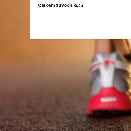
Celkem závodníků:
3