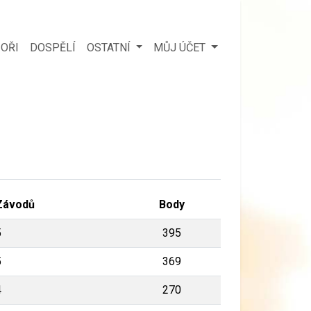
OŘI
DOSPĚLÍ
OSTATNÍ
MŮJ ÚČET
Závodů
Body
5
395
5
369
4
270