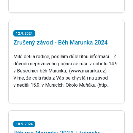
12.9.2024
Zrušený závod - Běh Marunka 2024
Milé děti a rodiče, posílám důležitou informaci. Z
důvodu nepříznivého počasí se ruší v sobotu 14.9.
v Besednici, běh Marunka, (www.marunka.cz).
Víme, že celá řada z Vás se chystá i na závod
v neděli 15.9. v Municích, Okolo Muňáku, (http...
10.9.2024
Běh pro Marunku 2024 + tréninky