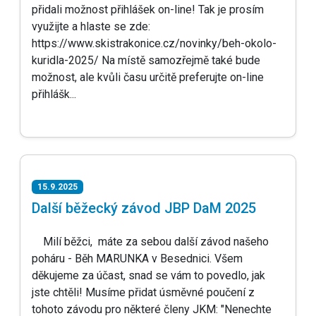
přidali možnost přihlášek on-line! Tak je prosím
využijte a hlaste se zde:
https://www.skistrakonice.cz/novinky/beh-okolo-
kuridla-2025/ Na místě samozřejmě také bude
možnost, ale kvůli času určitě preferujte on-line
přihlášk...
15.9.2025
Další běžecký závod JBP DaM 2025
Milí běžci, máte za sebou další závod našeho
poháru - Běh MARUNKA v Besednici. Všem
děkujeme za účast, snad se vám to povedlo, jak
jste chtěli! Musíme přidat úsměvné poučení z
tohoto závodu pro některé členy JKM: "Nenechte