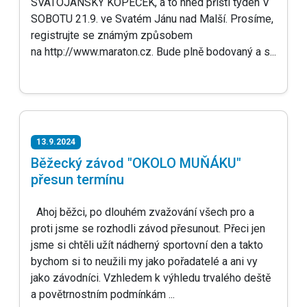
SVATOJÁNSKÝ KOPEČEK, a to hned příští týden V
SOBOTU 21.9. ve Svatém Jánu nad Malší. Prosíme,
registrujte se známým způsobem
na http://www.maraton.cz. Bude plně bodovaný a s...
13.9.2024
Běžecký závod "OKOLO MUŇÁKU"
přesun termínu
Ahoj běžci, po dlouhém zvažování všech pro a
proti jsme se rozhodli závod přesunout. Přeci jen
jsme si chtěli užít nádherný sportovní den a takto
bychom si to neužili my jako pořadatelé a ani vy
jako závodníci. Vzhledem k výhledu trvalého deště
a povětrnostním podmínkám ...