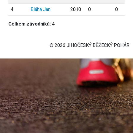
4.
Bláha Jan
2010
0
0
Celkem závodníků:
4
© 2026 JIHOČESKÝ BĚŽECKÝ POHÁR