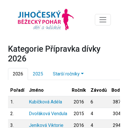
Kategorie Přípravka dívky
2026
2026
2025
Starší ročníky
Pořadí
Jméno
Ročník
Závodů
Body
1.
Kubíčková Adéla
2016
6
387
2.
Dvořáková Vendula
2015
4
304
3.
Jeníková Viktorie
2016
4
294