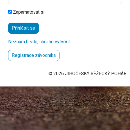
Zapamatovat si
Přihlásit se
Neznám heslo, chci ho vytvořit
Registrace závodníka
© 2026 JIHOČESKÝ BĚŽECKÝ POHÁR