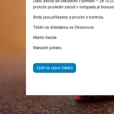
Další závod se uskuteční v pondělí – 28.10.
protože poslední závod v listopadu je bonuso
Body jsou přiřazeny a prosím o kontrolu.
Těším na shledanou ve Stromovce
Martin Gazda
Manažér poháru
Zpět na výpis článků