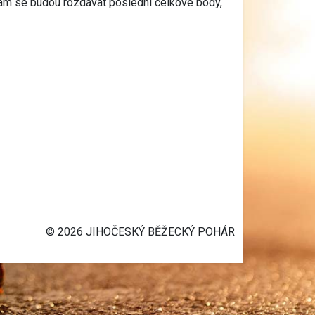
am se budou rozdávat poslední celkové body,
© 2026 JIHOČESKÝ BĚŽECKÝ POHÁR