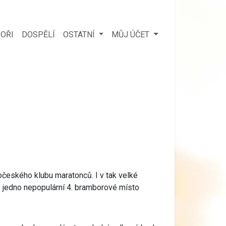
OŘI
DOSPĚLÍ
OSTATNÍ
MŮJ ÚČET
očeského klubu maratonců. I v tak velké
y o jedno nepopulární 4. bramborové místo