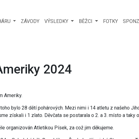
HÁRU
ZÁVODY
VÝSLEDKY
BĚŽCI
FOTKY
SPONZ
Ameriky 2024
em Ameriky.
toho bylo 28 dětí pohárových. Mezi nimi i 14 atletu z našeho Jih
sme získali i 1 zlato. Děvčata se postarala o 2. a 3. místo a tak
le organizován Atletikou Písek, za což jim děkujeme.