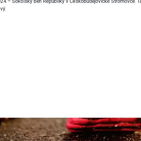
2024 – Sokolský běh Republiky v Českobudějovické Stromovce. T
vý.