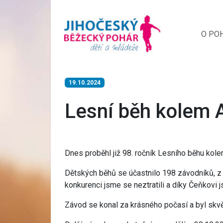
O PO
19.10.2024
Lesní běh kolem 
Dnes proběhl již 98. ročník Lesního běhu kol
Dětských běhů se účastnilo 198 závodníků, z 
konkurenci jsme se neztratili a díky Čeňkovi j
Závod se konal za krásného počasí a byl skvě