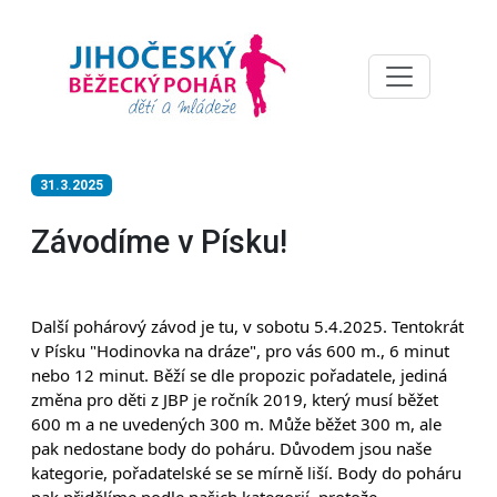
31.3.2025
Závodíme v Písku!
Další pohárový závod je tu, v sobotu 5.4.2025. Tentokrát
v Písku "Hodinovka na dráze", pro vás 600 m., 6 minut
nebo 12 minut. Běží se dle propozic pořadatele, jediná
změna pro děti z JBP je ročník 2019, který musí běžet
600 m a ne uvedených 300 m. Může běžet 300 m, ale
pak nedostane body do poháru. Důvodem jsou naše
kategorie, pořadatelské se se mírně liší. Body do poháru