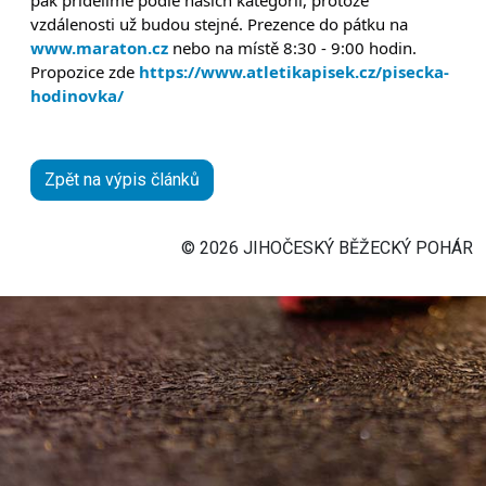
pak přidělíme podle našich kategorií, protože
vzdálenosti už budou stejné. Prezence do pátku na
www.maraton.cz
nebo na místě 8:30 - 9:00 hodin.
Propozice zde
https://www.atletikapisek.cz/pisecka-
hodinovka/
Zpět na výpis článků
© 2026 JIHOČESKÝ BĚŽECKÝ POHÁR