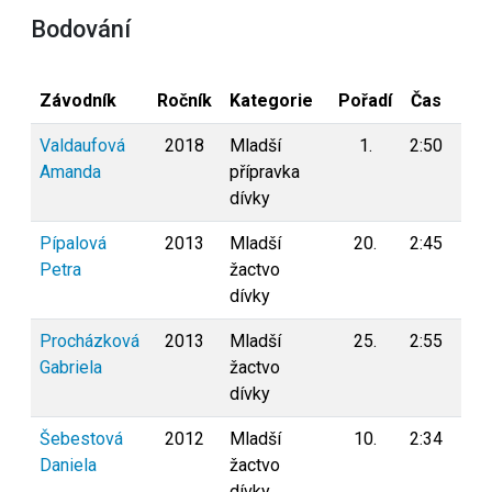
Bodování
Závodník
Ročník
Kategorie
Pořadí
Čas
Bod
Valdaufová
2018
Mladší
1.
2:50
0
Amanda
přípravka
dívky
Pípalová
2013
Mladší
20.
2:45
0
Petra
žactvo
dívky
Procházková
2013
Mladší
25.
2:55
0
Gabriela
žactvo
dívky
Šebestová
2012
Mladší
10.
2:34
0
Daniela
žactvo
dívky