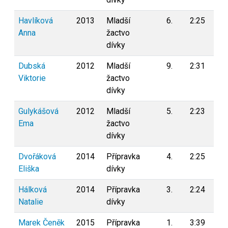
Havlíková
2013
Mladší
6.
2:25
0
Anna
žactvo
dívky
Dubská
2012
Mladší
9.
2:31
0
Viktorie
žactvo
dívky
Gulykášová
2012
Mladší
5.
2:23
0
Ema
žactvo
dívky
Dvořáková
2014
Přípravka
4.
2:25
0
Eliška
dívky
Hálková
2014
Přípravka
3.
2:24
0
Natalie
dívky
Marek Čeněk
2015
Přípravka
1.
3:39
0