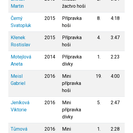
Martin
žactvo hoši
Černý
2015
Přípravka
8.
4:18
0
Svatopluk
hoši
Křenek
2015
Přípravka
4.
3:47
0
Rostislav
hoši
Motejlová
2014
Přípravka
1.
2:23
0
Aneta
dívky
Meisl
2016
Mini
19.
4:00
0
Gabriel
přípravka
hoši
Jeníková
2016
Mini
5.
2:47
0
Viktorie
přípravka
dívky
Tůmová
2016
Mini
1.
2:28
0