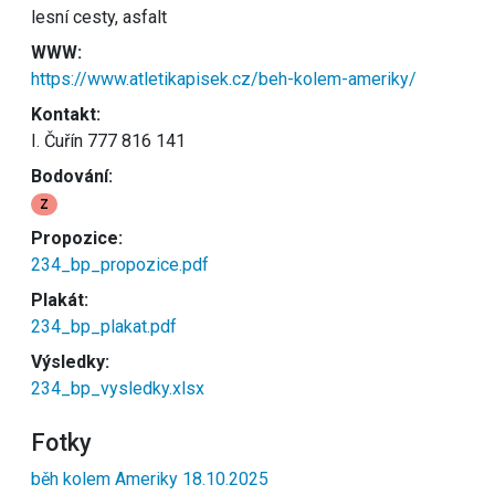
lesní cesty, asfalt
WWW:
https://www.atletikapisek.cz/beh-kolem-ameriky/
Kontakt:
I. Čuřín 777 816 141
Bodování:
Z
Propozice:
234_bp_propozice.pdf
Plakát:
234_bp_plakat.pdf
Výsledky:
234_bp_vysledky.xlsx
Fotky
běh kolem Ameriky 18.10.2025