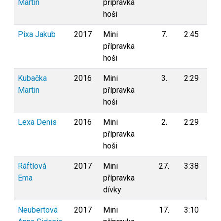
Martin
přípravka
hoši
Pixa Jakub
2017
Mini
7.
2:45
0
přípravka
hoši
Kubačka
2016
Mini
3.
2:29
0
Martin
přípravka
hoši
Lexa Denis
2016
Mini
2.
2:29
0
přípravka
hoši
Ráftlová
2017
Mini
27.
3:38
0
Ema
přípravka
dívky
Neubertová
2017
Mini
17.
3:10
0