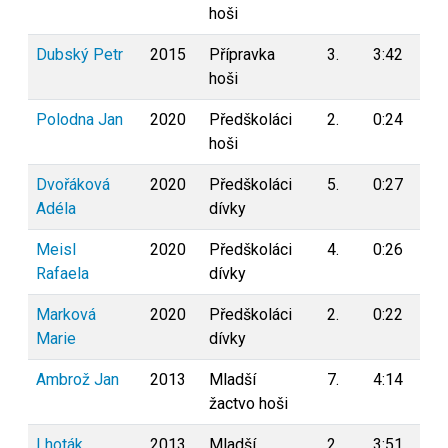
hoši
Dubský Petr
2015
Přípravka
3.
3:42
0
hoši
Polodna Jan
2020
Předškoláci
2.
0:24
0
hoši
Dvořáková
2020
Předškoláci
5.
0:27
0
Adéla
dívky
Meisl
2020
Předškoláci
4.
0:26
0
Rafaela
dívky
Marková
2020
Předškoláci
2.
0:22
0
Marie
dívky
Ambrož Jan
2013
Mladší
7.
4:14
0
žactvo hoši
Lhoták
2013
Mladší
2.
3:51
0