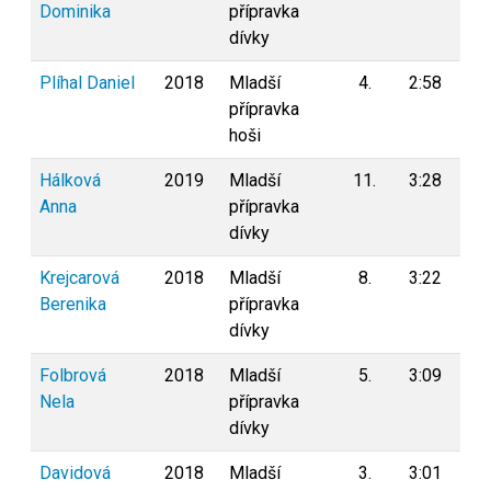
Dominika
přípravka
dívky
Plíhal Daniel
2018
Mladší
4.
2:58
0
přípravka
hoši
Hálková
2019
Mladší
11.
3:28
0
Anna
přípravka
dívky
Krejcarová
2018
Mladší
8.
3:22
0
Berenika
přípravka
dívky
Folbrová
2018
Mladší
5.
3:09
0
Nela
přípravka
dívky
Davidová
2018
Mladší
3.
3:01
0